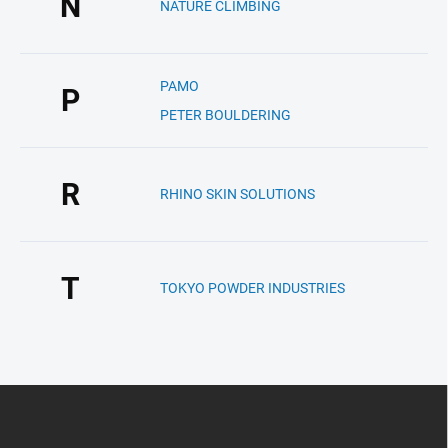
N
NATURE CLIMBING
PAMO
P
PETER BOULDERING
R
RHINO SKIN SOLUTIONS
T
TOKYO POWDER INDUSTRIES
Z
á
p