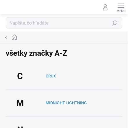
Prejsť
na
obsah
Hľadať
Domov
všetky značky A-Z
C
CRUX
M
MIDNIGHT LIGHTNING