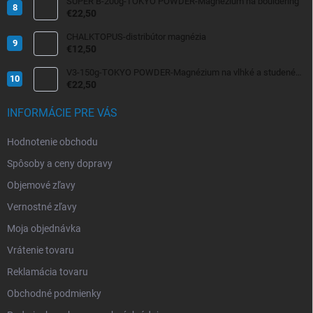
SUPER B-200g-TOKYO POWDER-Magnézium na bouldering
€22,50
CHALKTOPUS-distribútor magnézia
€12,50
V3-150g-TOKYO POWDER-Magnézium na vlhké a studené
dni
€22,50
INFORMÁCIE PRE VÁS
Hodnotenie obchodu
Spôsoby a ceny dopravy
Objemové zľavy
Vernostné zľavy
Moja objednávka
Vrátenie tovaru
Reklamácia tovaru
Obchodné podmienky