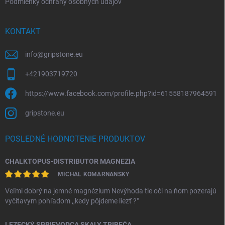
Podmienky ochrany osobných údajov
KONTAKT
info
@
gripstone.eu
+421903719720
https://www.facebook.com/profile.php?id=61558187964591
gripstone.eu
POSLEDNÉ HODNOTENIE PRODUKTOV
CHALKTOPUS-DISTRIBÚTOR MAGNÉZIA
MICHAL KOMÁRŇANSKÝ
Veľmi dobrý na jemné magnézium Nevýhoda tie oči na ňom pozerajú
vyčitavym pohľadom ,,kedy pôjdeme liezť ?"
LEZECKÝ SPRIEVODCA SKALY TRIBEČA