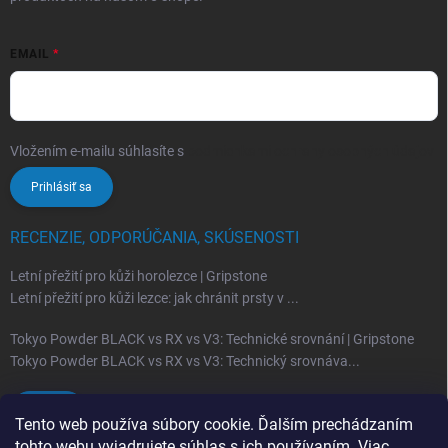
EMAIL
Vložením e-mailu súhlasíte s
podmienkami ochrany osobných údajov
Prihlásiť sa
RECENZIE, ODPORÚČANIA, SKÚSENOSTI
Letní přežití pro kůži horolezce | Gripstone
Letní přežití pro kůži lezce: jak chránit prsty v ...
Tokyo Powder BLACK vs RX vs V3: Technické srovnání | Gripstone
Tokyo Powder BLACK vs RX vs V3: Technický srovnáva...
Archív
Tento web používa súbory cookie. Ďalším prechádzaním
tohto webu vyjadrujete súhlas s ich používaním. Viac