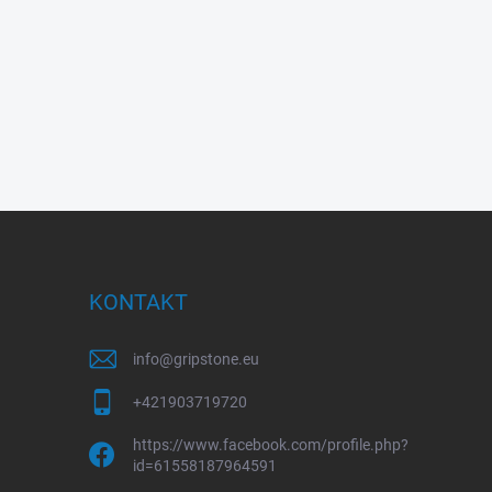
KONTAKT
info
@
gripstone.eu
+421903719720
https://www.facebook.com/profile.php?
id=61558187964591