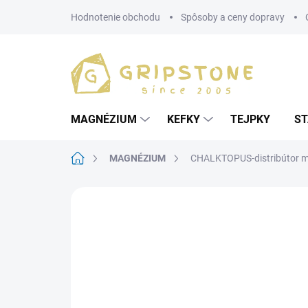
Prejsť
Hodnotenie obchodu
Spôsoby a ceny dopravy
na
obsah
MAGNÉZIUM
KEFKY
TEJPKY
ST
Domov
MAGNÉZIUM
CHALKTOPUS-distribútor 
2 hodnotenia
Podrobnosti hodnoteni