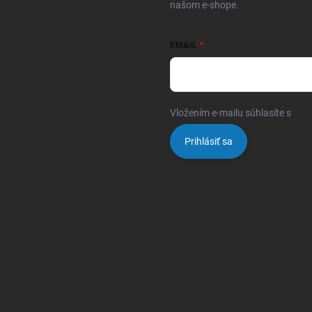
našom e-shope.
EMAIL
Vložením e-mailu súhlasíte s
pod
Prihlásiť sa