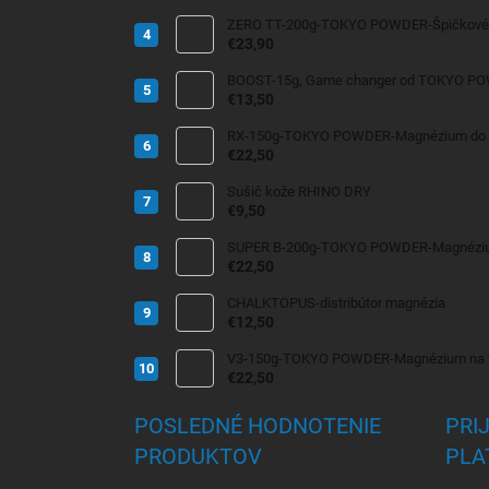
ZERO TT-200g-TOKYO POWDER-Špičkové
€23,90
BOOST-15g, Game changer od TOKYO P
€13,50
RX-150g-TOKYO POWDER-Magnézium do t
€22,50
Sušič kože RHINO DRY
€9,50
SUPER B-200g-TOKYO POWDER-Magnézium
€22,50
CHALKTOPUS-distribútor magnézia
€12,50
V3-150g-TOKYO POWDER-Magnézium na vl
€22,50
POSLEDNÉ HODNOTENIE
PRI
PRODUKTOV
PLA