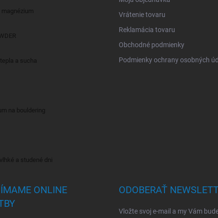
 magnézium
Vrátenie tovaru
Reklamácia tovaru
OWDER
Obchodné podmienky
Podmienky ochrany osobných úd
epla a sucha
 na bouldering
hké a studené dni
JÍMAME ONLINE
ODOBERAŤ NEWSLET
TBY
Vložte svoj e-mail a my Vám bud