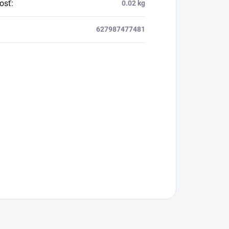
osť
:
0.02 kg
627987477481