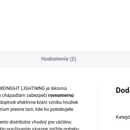
ER B-200g od TOKYO
TOKYO POWDER BLACK
DER INDUSTRIES
predstavuje magnézium na
ezpečuje maximálne trenie pri
lezenie s všestranným využití
lderingu vďaka špeciálnemu
ktoré v sebe spája všetky kľú
eniu pre súťažné lezenie na
vlastnosti japonskej prémiove
kej úrovni. Tento produkt...
kvality. Vďaka svojmu zloženiu
Hodnotenie (2)
MIDNIGHT LIGHTNING je šikovná
Dod
ym chápadlám zabezpečí
rovnomernú
 doplnok efektívne bráni vzniku hrudiek
um presne tam, kde ho potrebujete.
Kategó
to distribútor vhodný pre väčšinu
ho používaním výrazne znížite potrebu