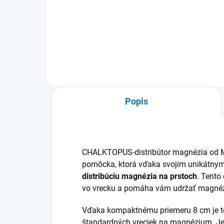
ZERO TT-200g-TOKYO POWDER
SUP
je univerzálne lezecké magnézium
POW
navrhnuté tak, aby poskytlo
zab
ideálne trenie v akýchkoľvek
bou
podmienkach, od horúcich
zlož
letných dní až po chladnú zimu....
vyso
Popis
CHALKTOPUS-distribútor magnézia od 
pomôcka, ktorá vďaka svojim unikátn
distribúciu magnézia na prstoch
. Tento
vo vrecku a pomáha vám udržať magnézi
Vďaka kompaktnému priemeru 8 cm je ten
štandardných vreciek na magnézium. Je