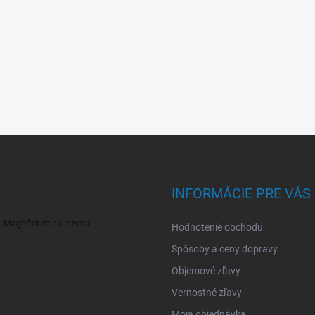
INFORMÁCIE PRE VÁS
Magnézium na lezenie
Hodnotenie obchodu
Spôsoby a ceny dopravy
Objemové zľavy
Vernostné zľavy
Moja objednávka