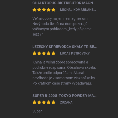
CHALKTOPUS-DISTRIBÚTOR MAGNÉZIA
MICHAL KOMÁRŇANSKÝ
Veľmi dobrý na jemné magnézium
Nevýhoda tie oči na ňom pozerajú
vyčitavym pohľadom ,,kedy pôjdeme
liezť ?"
LEZECKÝ SPRIEVODCA SKALY TRIBEČA
LUCAS PETROVSKY
Kniha je veľmi dobre spracovaná a
podrobne rozpísana. Obsahovo skvelá.
Takže určite odporúčam. Akurat
nevýhoda je v samotnom viazaní knihy.
Po krátkom čase strany vypadávajú.
SUPER B-200G-TOKYO POWDER-MAGNÉZIUM NA BOULDERING
ZUZANA
Super