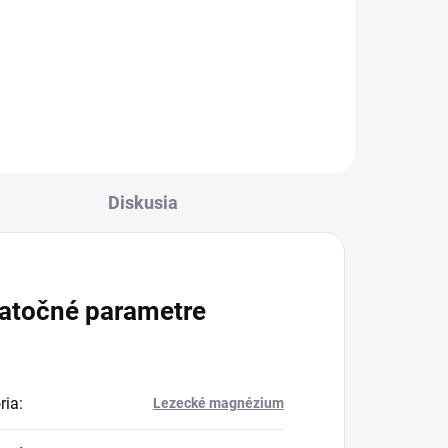
prémiové magnézium, ktoré
vďaka svojmu špecifickému
m,
zloženiu s aromatickými zložkami
čové
zlepšuje sústredenie a prináša
j
potrebnú psychickú pohodu pri
...
lezení....
Diskusia
atočné parametre
ria
:
Lezecké magnézium