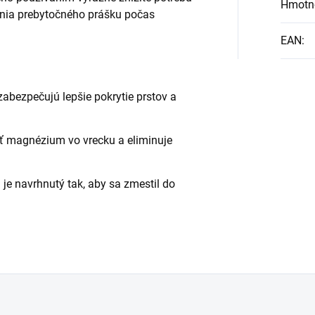
Hmotn
ania prebytočného prášku počas
EAN
:
abezpečujú lepšie pokrytie prstov a
 magnézium vo vrecku a eliminuje
je navrhnutý tak, aby sa zmestil do