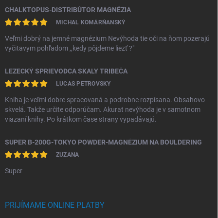
CHALKTOPUS-DISTRIBÚTOR MAGNÉZIA
MICHAL KOMÁRŇANSKÝ
Veľmi dobrý na jemné magnézium Nevýhoda tie oči na ňom pozerajú
vyčitavym pohľadom ,,kedy pôjdeme liezť ?"
LEZECKÝ SPRIEVODCA SKALY TRIBEČA
LUCAS PETROVSKY
Kniha je veľmi dobre spracovaná a podrobne rozpísana. Obsahovo
skvelá. Takže určite odporúčam. Akurat nevýhoda je v samotnom
viazaní knihy. Po krátkom čase strany vypadávajú.
SUPER B-200G-TOKYO POWDER-MAGNÉZIUM NA BOULDERING
ZUZANA
Super
PRIJÍMAME ONLINE PLATBY