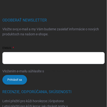
ODOBERAŤ NEWSLETTER
Vložte svoj e-mail a my Vám budeme zasielať informácie o nových
produktoch na našom e-shope.
EMAIL
Vložením e-mailu súhlasíte s
podmienkami ochrany osobných údajov
Prihlásiť sa
RECENZIE, ODPORÚČANIA, SKÚSENOSTI
Letní přežití pro kůži horolezce | Gripstone
Letní přežití pro kůži lezce: jak chránit prsty v ...