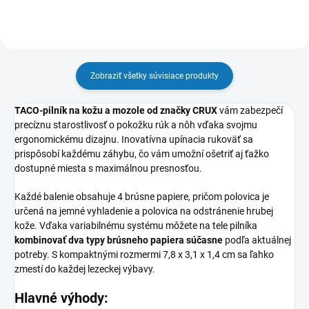
Zobraziť všetky súvisiace produkty
TACO-pilník na kožu a mozole od značky CRUX
vám zabezpečí
precíznu starostlivosť o pokožku rúk a nôh vďaka svojmu
ergonomickému dizajnu. Inovatívna upínacia rukoväť sa
prispôsobí každému záhybu, čo vám umožní ošetriť aj ťažko
dostupné miesta s maximálnou presnosťou.
Každé balenie obsahuje 4 brúsne papiere, pričom polovica je
určená na jemné vyhladenie a polovica na odstránenie hrubej
kože. Vďaka variabilnému systému môžete na tele pilníka
kombinovať dva typy brúsneho papiera súčasne
podľa aktuálnej
potreby. S kompaktnými rozmermi 7,8 x 3,1 x 1,4 cm sa ľahko
zmestí do každej lezeckej výbavy.
Hlavné výhody: