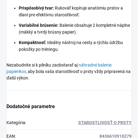
Prispôsobivý tvar:
Rukoväť kopíruje anatómiu prstov a
dlaní pre efektívnu starostlivosť.
Variabilné brúsenie:
Balenie obsahuje 2 kompletné náplne
(mäkký a tvrdý brúsny papier).
Kompaktnosť:
Ideálny nástroj na cesty a rýchlu údržbu
pokožky po tréningu.
Nezabudnite si k pilníku zaobstarať aj
náhradné balenie
papierikov
, aby bola vaša starostlivosť o prsty vždy pripravená na
ďalší výkon.
Dodatočné parametre
Kategória
:
STAROSTLIVOSŤ O PRSTY
EAN
:
8436610910279